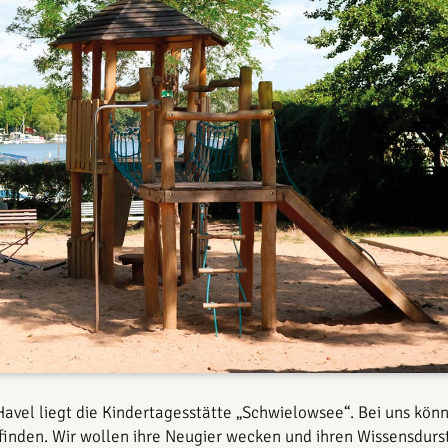
 Havel liegt die Kindertagesstätte „Schwielowsee“. Bei uns kö
htfinden. Wir wollen ihre Neugier ­wecken und ihren Wissensdurs