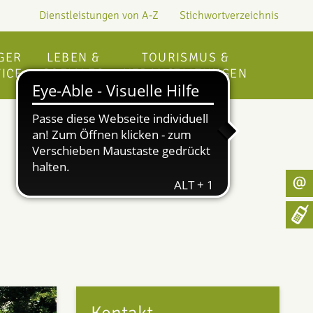
Dienstleistungen von A-Z
Stichwortverzeichnis
GER
LEBEN &
TOURISMUS &
ICE
SOZIALES
VERANSTALTUNGEN