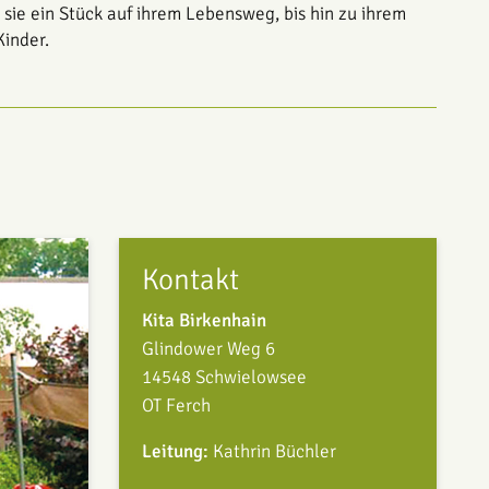
sie ein Stück auf ihrem Lebensweg, bis hin zu ihrem
Kinder.
Kontakt
Kita Birkenhain
Glindower Weg 6
14548 Schwielowsee
OT Ferch
Leitung:
Kathrin Büchler