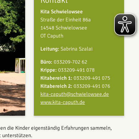
Kontakt
Kita Schwielowsee
Straße der Einheit 86a
14548 Schwielowsee
OT Caputh
Leitung:
Sabrina Szalai
Büro:
033209-702 62
Krippe:
033209-491 078
Kitabereich 1:
033209-491 075
Kitabereich 2:
033209-491 076
kita-caputh@schwielowsee.de
www.kita-caputh.de
nnen die Kinder eigenständig Erfahrungen sammeln,
t unterstützen.