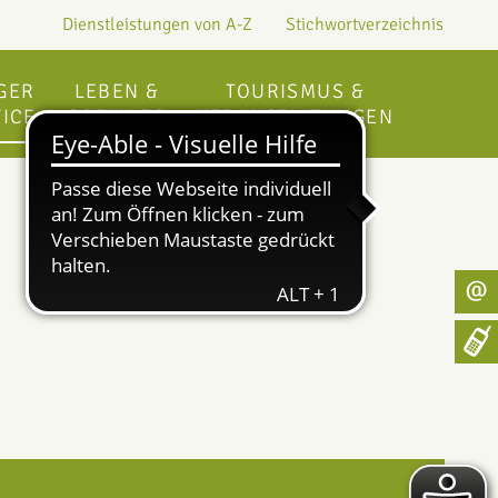
Dienstleistungen von A-Z
Stichwortverzeichnis
GER
LEBEN &
TOURISMUS &
ICE
SOZIALES
VERANSTALTUNGEN