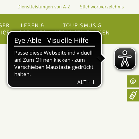
Dienstleistungen von A-Z
Stichwortverzeichnis
GER
LEBEN &
TOURISMUS &
ICE
SOZIALES
VERANSTALTUNGEN